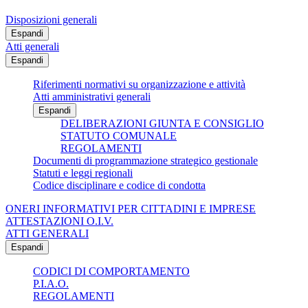
Disposizioni generali
Espandi
Atti generali
Espandi
Riferimenti normativi su organizzazione e attività
Atti amministrativi generali
Espandi
DELIBERAZIONI GIUNTA E CONSIGLIO
STATUTO COMUNALE
REGOLAMENTI
Documenti di programmazione strategico gestionale
Statuti e leggi regionali
Codice disciplinare e codice di condotta
ONERI INFORMATIVI PER CITTADINI E IMPRESE
ATTESTAZIONI O.I.V.
ATTI GENERALI
Espandi
CODICI DI COMPORTAMENTO
P.I.A.O.
REGOLAMENTI