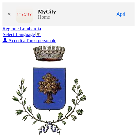
MyCity
×
Apri
Home
Regione Lombardia
Select Language
▼
Accedi all'area personale