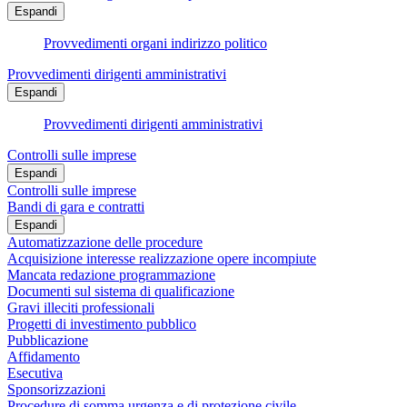
Espandi
Provvedimenti organi indirizzo politico
Provvedimenti dirigenti amministrativi
Espandi
Provvedimenti dirigenti amministrativi
Controlli sulle imprese
Espandi
Controlli sulle imprese
Bandi di gara e contratti
Espandi
Automatizzazione delle procedure
Acquisizione interesse realizzazione opere incompiute
Mancata redazione programmazione
Documenti sul sistema di qualificazione
Gravi illeciti professionali
Progetti di investimento pubblico
Pubblicazione
Affidamento
Esecutiva
Sponsorizzazioni
Procedure di somma urgenza e di protezione civile