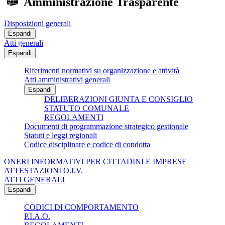
Amministrazione Trasparente
Disposizioni generali
Espandi
Atti generali
Espandi
Riferimenti normativi su organizzazione e attività
Atti amministrativi generali
Espandi
DELIBERAZIONI GIUNTA E CONSIGLIO
STATUTO COMUNALE
REGOLAMENTI
Documenti di programmazione strategico gestionale
Statuti e leggi regionali
Codice disciplinare e codice di condotta
ONERI INFORMATIVI PER CITTADINI E IMPRESE
ATTESTAZIONI O.I.V.
ATTI GENERALI
Espandi
CODICI DI COMPORTAMENTO
P.I.A.O.