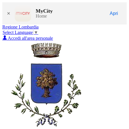
MyCity
×
Apri
Home
Regione Lombardia
Select Language
▼
Accedi all'area personale