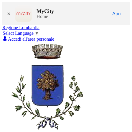
MyCity
×
Apri
Home
Regione Lombardia
Select Language
▼
Accedi all'area personale