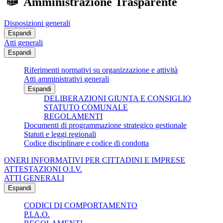
Amministrazione Trasparente
Disposizioni generali
Espandi
Atti generali
Espandi
Riferimenti normativi su organizzazione e attività
Atti amministrativi generali
Espandi
DELIBERAZIONI GIUNTA E CONSIGLIO
STATUTO COMUNALE
REGOLAMENTI
Documenti di programmazione strategico gestionale
Statuti e leggi regionali
Codice disciplinare e codice di condotta
ONERI INFORMATIVI PER CITTADINI E IMPRESE
ATTESTAZIONI O.I.V.
ATTI GENERALI
Espandi
CODICI DI COMPORTAMENTO
P.I.A.O.