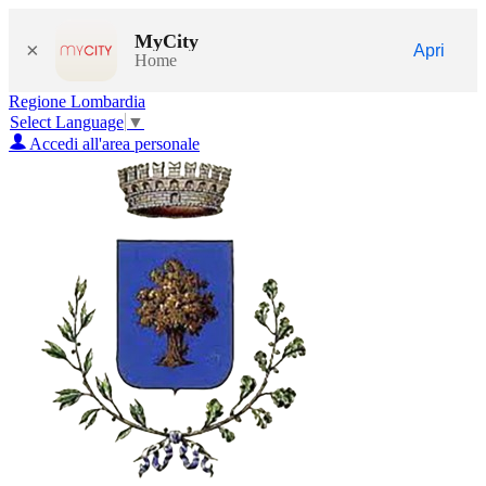
MyCity
×
Apri
Home
Regione Lombardia
Select Language
▼
Accedi all'area personale