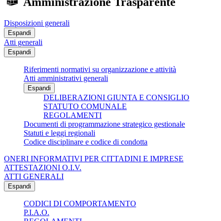
Amministrazione Trasparente
Disposizioni generali
Espandi
Atti generali
Espandi
Riferimenti normativi su organizzazione e attività
Atti amministrativi generali
Espandi
DELIBERAZIONI GIUNTA E CONSIGLIO
STATUTO COMUNALE
REGOLAMENTI
Documenti di programmazione strategico gestionale
Statuti e leggi regionali
Codice disciplinare e codice di condotta
ONERI INFORMATIVI PER CITTADINI E IMPRESE
ATTESTAZIONI O.I.V.
ATTI GENERALI
Espandi
CODICI DI COMPORTAMENTO
P.I.A.O.