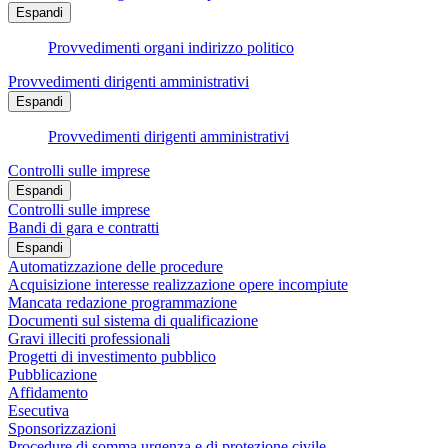
Espandi
Provvedimenti organi indirizzo politico
Provvedimenti dirigenti amministrativi
Espandi
Provvedimenti dirigenti amministrativi
Controlli sulle imprese
Espandi
Controlli sulle imprese
Bandi di gara e contratti
Espandi
Automatizzazione delle procedure
Acquisizione interesse realizzazione opere incompiute
Mancata redazione programmazione
Documenti sul sistema di qualificazione
Gravi illeciti professionali
Progetti di investimento pubblico
Pubblicazione
Affidamento
Esecutiva
Sponsorizzazioni
Procedure di somma urgenza e di protezione civile