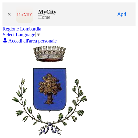
MyCity
×
Apri
Home
Regione Lombardia
Select Language
▼
Accedi all'area personale