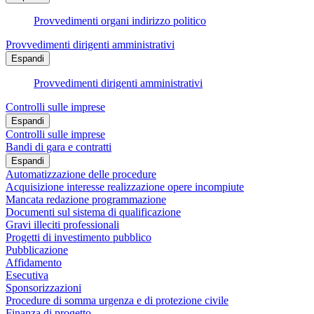
Provvedimenti organi indirizzo politico
Provvedimenti dirigenti amministrativi
Espandi
Provvedimenti dirigenti amministrativi
Controlli sulle imprese
Espandi
Controlli sulle imprese
Bandi di gara e contratti
Espandi
Automatizzazione delle procedure
Acquisizione interesse realizzazione opere incompiute
Mancata redazione programmazione
Documenti sul sistema di qualificazione
Gravi illeciti professionali
Progetti di investimento pubblico
Pubblicazione
Affidamento
Esecutiva
Sponsorizzazioni
Procedure di somma urgenza e di protezione civile
Finanza di progetto