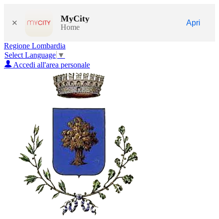
MyCity
×
Apri
Home
Regione Lombardia
Select Language
▼
Accedi all'area personale