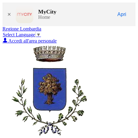
MyCity
×
Apri
Home
Regione Lombardia
Select Language
▼
Accedi all'area personale