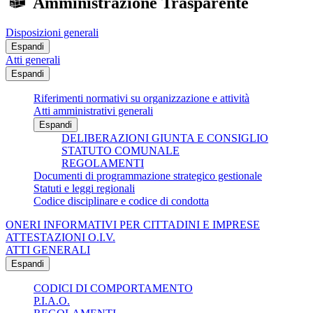
Amministrazione Trasparente
Disposizioni generali
Espandi
Atti generali
Espandi
Riferimenti normativi su organizzazione e attività
Atti amministrativi generali
Espandi
DELIBERAZIONI GIUNTA E CONSIGLIO
STATUTO COMUNALE
REGOLAMENTI
Documenti di programmazione strategico gestionale
Statuti e leggi regionali
Codice disciplinare e codice di condotta
ONERI INFORMATIVI PER CITTADINI E IMPRESE
ATTESTAZIONI O.I.V.
ATTI GENERALI
Espandi
CODICI DI COMPORTAMENTO
P.I.A.O.