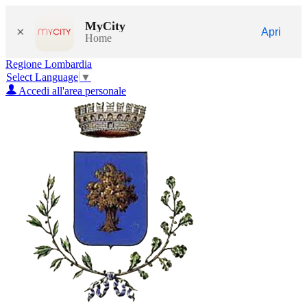
MyCity
×
Apri
Home
Regione Lombardia
Select Language
▼
Accedi all'area personale