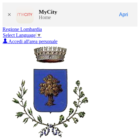
MyCity
×
Apri
Home
Regione Lombardia
Select Language
▼
Accedi all'area personale