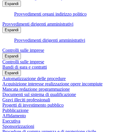
Espandi
Provvedimenti organi indirizzo politico
Provvedimenti dirigenti amministrativi
Espandi
Provvedimenti dirigenti amministrativi
Controlli sulle imprese
Espandi
Controlli sulle imprese
Bandi di gara e contratti
Espandi
Automatizzazione delle procedure
Acquisizione interesse realizzazione opere incompiute
Mancata redazione programmazione
Documenti sul sistema di qualificazione
Gravi illeciti professionali
Progetti di investimento pubblico
Pubblicazione
Affidamento
Esecutiva
Sponsorizzazioni
Procedure di somma urgenza e di protezione civile