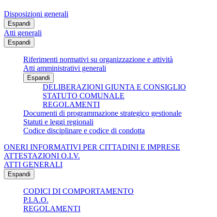
Disposizioni generali
Espandi
Atti generali
Espandi
Riferimenti normativi su organizzazione e attività
Atti amministrativi generali
Espandi
DELIBERAZIONI GIUNTA E CONSIGLIO
STATUTO COMUNALE
REGOLAMENTI
Documenti di programmazione strategico gestionale
Statuti e leggi regionali
Codice disciplinare e codice di condotta
ONERI INFORMATIVI PER CITTADINI E IMPRESE
ATTESTAZIONI O.I.V.
ATTI GENERALI
Espandi
CODICI DI COMPORTAMENTO
P.I.A.O.
REGOLAMENTI