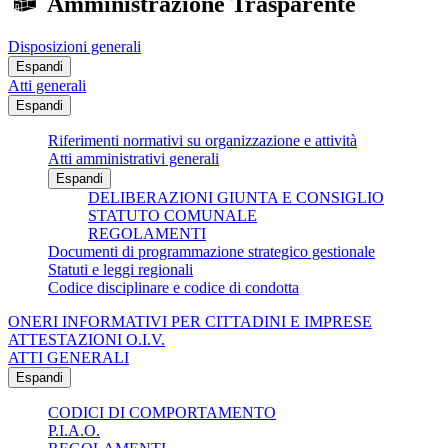
Amministrazione Trasparente
Disposizioni generali
Espandi
Atti generali
Espandi
Riferimenti normativi su organizzazione e attività
Atti amministrativi generali
Espandi
DELIBERAZIONI GIUNTA E CONSIGLIO
STATUTO COMUNALE
REGOLAMENTI
Documenti di programmazione strategico gestionale
Statuti e leggi regionali
Codice disciplinare e codice di condotta
ONERI INFORMATIVI PER CITTADINI E IMPRESE
ATTESTAZIONI O.I.V.
ATTI GENERALI
Espandi
CODICI DI COMPORTAMENTO
P.I.A.O.