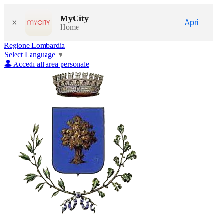
MyCity
×
Apri
Home
Regione Lombardia
Select Language
▼
Accedi all'area personale