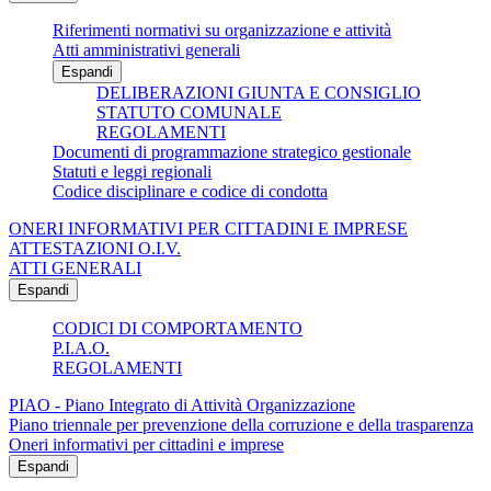
Riferimenti normativi su organizzazione e attività
Atti amministrativi generali
Espandi
DELIBERAZIONI GIUNTA E CONSIGLIO
STATUTO COMUNALE
REGOLAMENTI
Documenti di programmazione strategico gestionale
Statuti e leggi regionali
Codice disciplinare e codice di condotta
ONERI INFORMATIVI PER CITTADINI E IMPRESE
ATTESTAZIONI O.I.V.
ATTI GENERALI
Espandi
CODICI DI COMPORTAMENTO
P.I.A.O.
REGOLAMENTI
PIAO - Piano Integrato di Attività Organizzazione
Piano triennale per prevenzione della corruzione e della trasparenza
Oneri informativi per cittadini e imprese
Espandi