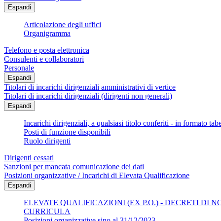
Espandi
Articolazione degli uffici
Organigramma
Telefono e posta elettronica
Consulenti e collaboratori
Personale
Espandi
Titolari di incarichi dirigenziali amministrativi di vertice
Titolari di incarichi dirigenziali (dirigenti non generali)
Espandi
Incarichi dirigenziali, a qualsiasi titolo conferiti - in formato tab
Posti di funzione disponibili
Ruolo dirigenti
Dirigenti cessati
Sanzioni per mancata comunicazione dei dati
Posizioni organizzative / Incarichi di Elevata Qualificazione
Espandi
ELEVATE QUALIFICAZIONI (EX P.O.) - DECRETI DI 
CURRICULA
Posizioni organizzative sino al 31/12/2023