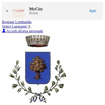
MyCity
×
Apri
Home
Regione Lombardia
Select Language
▼
Accedi all'area personale