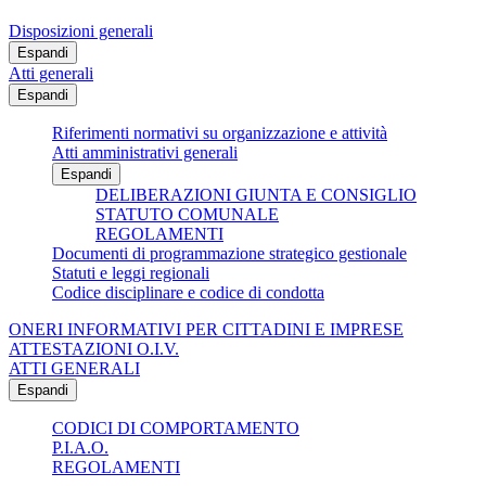
Disposizioni generali
Espandi
Atti generali
Espandi
Riferimenti normativi su organizzazione e attività
Atti amministrativi generali
Espandi
DELIBERAZIONI GIUNTA E CONSIGLIO
STATUTO COMUNALE
REGOLAMENTI
Documenti di programmazione strategico gestionale
Statuti e leggi regionali
Codice disciplinare e codice di condotta
ONERI INFORMATIVI PER CITTADINI E IMPRESE
ATTESTAZIONI O.I.V.
ATTI GENERALI
Espandi
CODICI DI COMPORTAMENTO
P.I.A.O.
REGOLAMENTI