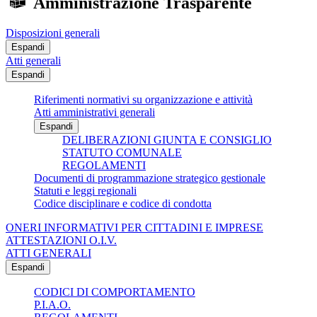
Amministrazione Trasparente
Disposizioni generali
Espandi
Atti generali
Espandi
Riferimenti normativi su organizzazione e attività
Atti amministrativi generali
Espandi
DELIBERAZIONI GIUNTA E CONSIGLIO
STATUTO COMUNALE
REGOLAMENTI
Documenti di programmazione strategico gestionale
Statuti e leggi regionali
Codice disciplinare e codice di condotta
ONERI INFORMATIVI PER CITTADINI E IMPRESE
ATTESTAZIONI O.I.V.
ATTI GENERALI
Espandi
CODICI DI COMPORTAMENTO
P.I.A.O.