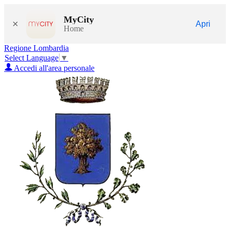
MyCity
×
Apri
Home
Regione Lombardia
Select Language
▼
Accedi all'area personale